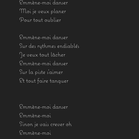
Emmène-moi danser
Moi je veux planer
Pour tout oublier
Emmène-moi danser
Sur des rythmes endiablés
Je veux tout lâcher
Emmène-moi danser
Sur la piste s’aimer
Et tout faire tanguer
Emmène-moi danser
Emmène-moi
Sinon je vais crever oh
Emmène-moi