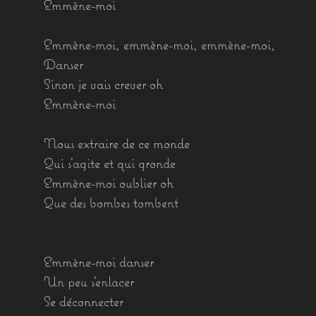
Emmène-moi
Emmène-moi, emmène-moi, emmène-moi,
Danser
Sinon je vais crever oh
Emmène-moi
Nous extraire de ce monde
Qui s’agite et qui gronde
Emmène-moi oublier oh
Que des bombes tombent
Emmène-moi danser
Un peu s’enlacer
Se déconnecter