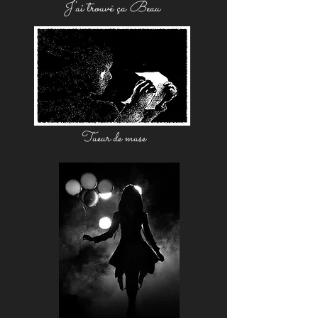
J'ai trouvé ça Beau
Tueur de muse