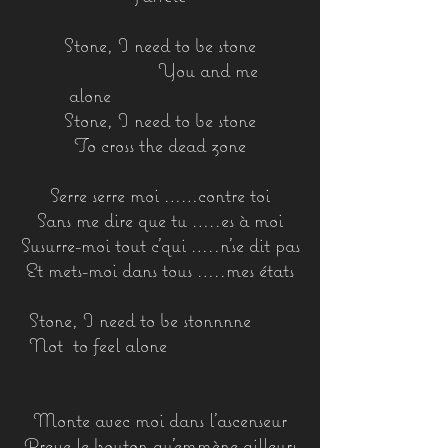
Stone, I need to be stone
You and me
alone
Stone, I need to be stone
To cross the dead zone
Serre serre moi ……contre toi
Sans me dire que tu …..es à moi
Susurre-moi tout c’qui …..n’se dit pas
Et mets-moi dans tous …..mes états
Stone, I need to be stonnnne
Not to feel alone
Monte avec moi dans l’ascenseur
Presse le bouton qu’emmène ailleurs