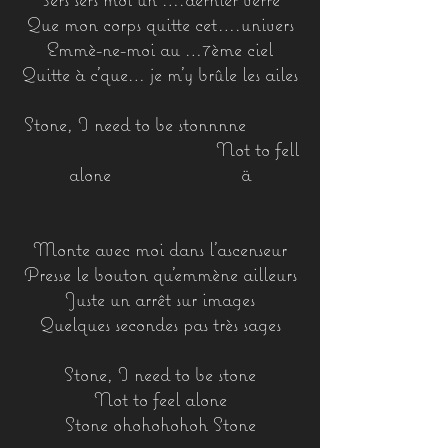
Que mon corps quitte cet….univers
Emmè-ne-moi au …7ème ciel
Quitte à c’que… je m’y brûle les ailes
Stone, I need to be stonnnne
Not to fell
alone ä
Monte avec moi dans l’ascenseur
Presse le bouton qu’emmène ailleurs
Juste un arrêt sur images
Quelques secondes pas très sages
Stone, I need to be stone
Not to feel alone
Stone ohohohohoh Stone