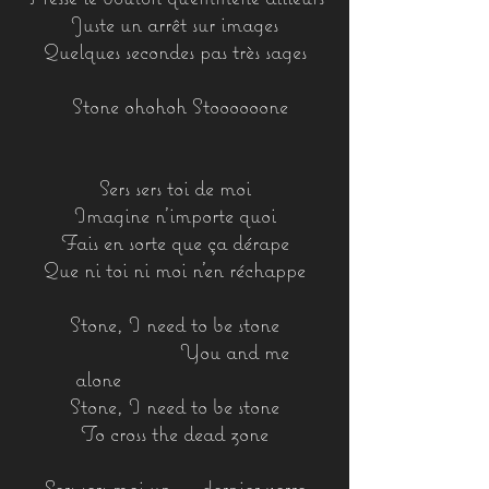
Juste un arrêt sur images
Quelques secondes pas très sages
Stone ohohoh Stoooooone
Sers sers toi de moi
Imagine n’importe quoi
Fais en sorte que ça dérape
Que ni toi ni moi n’en réchappe
Stone, I need to be stone
You and me
alone
Stone, I need to be stone
To cross the dead zone
Sers sers moi un ….dernier verre