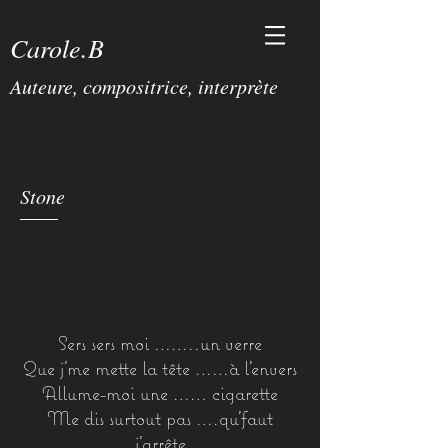
Carole.B
Auteure, compositrice, interprète
Stone
Sers sers moi ……..un verre
Que j’me mette la tête ……à l’envers
Allume-moi une …… cigarette
Me dis surtout pas ….qu’faut
j’arrête